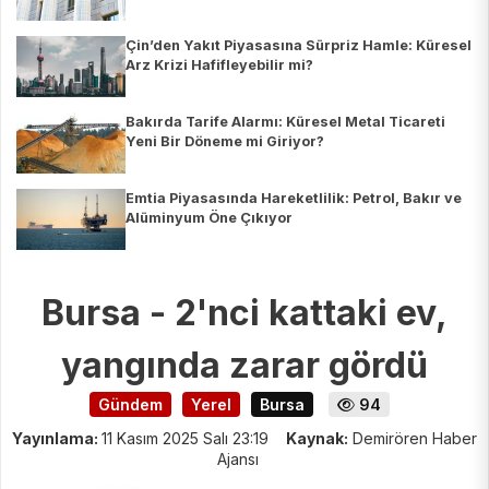
Çin’den Yakıt Piyasasına Sürpriz Hamle: Küresel
Arz Krizi Hafifleyebilir mi?
Bakırda Tarife Alarmı: Küresel Metal Ticareti
Yeni Bir Döneme mi Giriyor?
Emtia Piyasasında Hareketlilik: Petrol, Bakır ve
Alüminyum Öne Çıkıyor
Bursa - 2'nci kattaki ev,
yangında zarar gördü
Gündem
Yerel
Bursa
94
Yayınlama:
11 Kasım 2025 Salı 23:19
Kaynak:
Demirören Haber
Ajansı