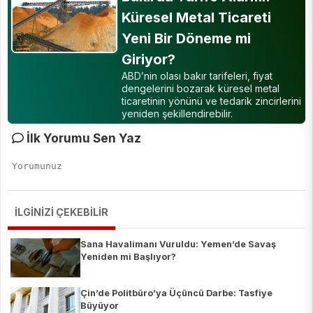
Küresel Metal Ticareti
Yeni Bir Döneme mi
Giriyor?
ABD’nin olası bakır tarifeleri, fiyat
dengelerini bozarak küresel metal
ticaretinin yönünü ve tedarik zincirlerini
yeniden şekillendirebilir.
İlk Yorumu Sen Yaz
İLGİNİZİ ÇEKEBİLİR
Sana Havalimanı Vuruldu: Yemen’de Savaş
Yeniden mi Başlıyor?
Çin’de Politbüro’ya Üçüncü Darbe: Tasfiye
Büyüyor