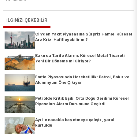
İLGİNİZİ ÇEKEBİLİR
Çin’den Yakıt Piyasasına Sürpriz Hamle: Küresel
Arz Krizi Hafifleyebilir mi?
Bakırda Tarife Alarmı: Küresel Metal Ticareti
Yeni Bir Döneme mi Giriyor?
Emtia Piyasasında Hareketlilik: Petrol, Bakır ve
Alüminyum Öne Çıkıyor
Petrolde Kritik Eşik: Orta Doğu Gerilimi Küresel
Piyasaları Alarm Durumuna Geçirdi
Ayı ile nacakla baş etmeye çalıştı , yaralı
kurtuldu