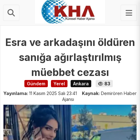
STERLIN
63.09 ₺
Esra ve arkadaşını öldüren
sanığa ağırlaştırılmış
müebbet cezası
Gündem
Yerel
Ankara
83
Yayınlama:
11 Kasım 2025 Salı 23:41
Kaynak:
Demirören Haber
Ajansı