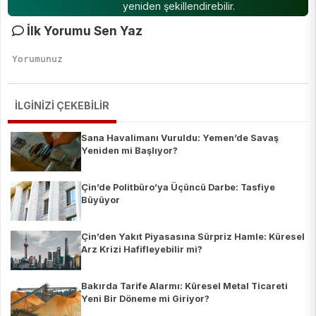
yeniden şekillendirebilir.
İlk Yorumu Sen Yaz
İLGİNİZİ ÇEKEBİLİR
Sana Havalimanı Vuruldu: Yemen’de Savaş
Yeniden mi Başlıyor?
Çin’de Politbüro’ya Üçüncü Darbe: Tasfiye
Büyüyor
Çin’den Yakıt Piyasasına Sürpriz Hamle: Küresel
Arz Krizi Hafifleyebilir mi?
Bakırda Tarife Alarmı: Küresel Metal Ticareti
Yeni Bir Döneme mi Giriyor?