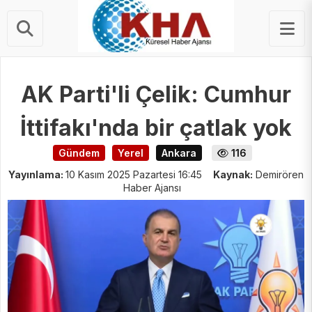
STERLIN
62.94 ₺
AK Parti'li Çelik: Cumhur
İttifakı'nda bir çatlak yok
Gündem
Yerel
Ankara
116
Yayınlama:
10 Kasım 2025 Pazartesi 16:45
Kaynak:
Demirören
Haber Ajansı