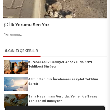
İlk Yorumu Sen Yaz
İLGİNİZİ ÇEKEBİLİR
Küresel Açlık Geriliyor Ancak Gıda Krizi
Tehlikesi Sürüyor
AB’nin Sahiplik İncelemesi easyJet Teklifini
Sarstı
Sana Havalimanı Vuruldu: Yemen’de Savaş
Yeniden mi Başlıyor?