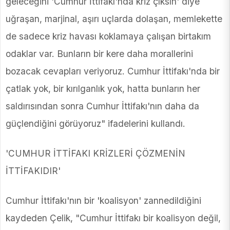
geleceğini 'Cumhur İttifakı'nda kriz çıksın' diye
uğraşan, marjinal, aşırı uçlarda dolaşan, memlekette
de sadece kriz havası koklamaya çalışan birtakım
odaklar var. Bunların bir kere daha morallerini
bozacak cevapları veriyoruz. Cumhur İttifakı'nda bir
çatlak yok, bir kırılganlık yok, hatta bunların her
saldırısından sonra Cumhur İttifakı'nın daha da
güçlendiğini görüyoruz" ifadelerini kullandı.
'CUMHUR İTTİFAKI KRİZLERİ ÇÖZMENİN
İTTİFAKIDIR'
Cumhur İttifakı'nın bir 'koalisyon' zannedildiğini
kaydeden Çelik, "Cumhur İttifakı bir koalisyon değil,