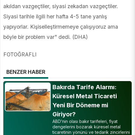
akıldan vazgeçtiler, siyasi zekadan vazgeçtiler.
Siyasi tarihle ilgili her hafta 4-5 tane yanlış
yapıyorlar. Kişiselleştirmemeye çalışıyoruz ama
böyle bir problem var" dedi. (DHA)
FOTOĞRAFLI
BENZER HABER
Bakırda Tarife Alarmı:
Küresel Metal Ticareti
Yeni Bir Döneme mi
Giriyor?
ABD’nin olası bakır tarifeleri, fiyat
dengelerini bozarak küresel metal
ticaretinin yönünü ve tedarik zincirlerini