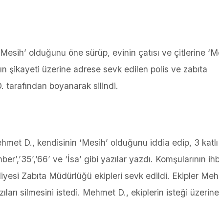
sih’ olduğunu öne sürüp, evinin çatısı ve çitlerine ‘Me
ın şikayeti üzerine adrese sevk edilen polis ve zabıta
D. tarafından boyanarak silindi.
met D., kendisinin ‘Mesih’ olduğunu iddia edip, 3 katlı
er’,’35’,’66’ ve ‘İsa’ gibi yazılar yazdı. Komşularının ihb
iyesi Zabıta Müdürlüğü ekipleri sevk edildi. Ekipler Me
ıları silmesini istedi. Mehmet D., ekiplerin isteği üzerine