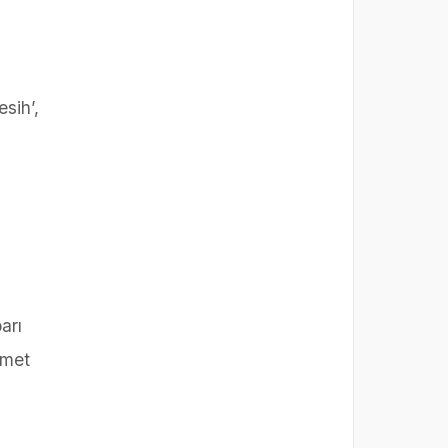
sih’,
arı
hmet