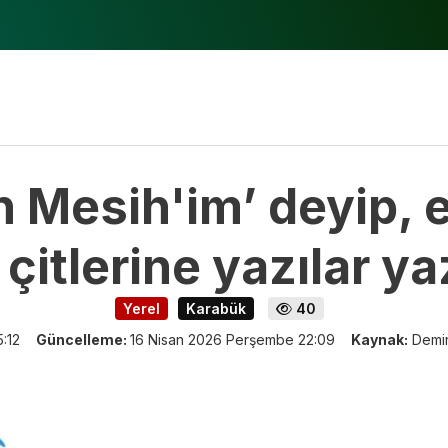
 Mesih'im’ deyip, e
 çitlerine yazılar ya
Yerel
Karabük
40
:12
Güncelleme:
16 Nisan 2026 Perşembe 22:09
Kaynak:
Demi