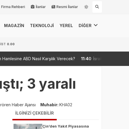
Firma Rehberi
İlanlar
Resmi İlanlar
MAGAZİN
TEKNOLOJİ
YEREL
DİĞER
BİST
0.00
 Nasıl Karşılık Verecek?
11:40
İsrail'in Lübnan'a düzenlediği saldı
tı; 3 yaralı
rören Haber Ajansı
Muhabir:
KHA02
İLGİNİZİ ÇEKEBİLİR
Çin’den Yakıt Piyasasına