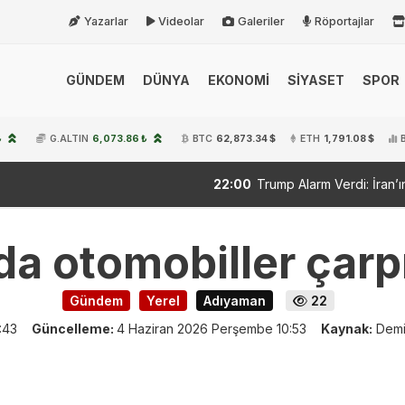
Yazarlar
Videolar
Galeriler
Röportajlar
GÜNDEM
DÜNYA
EKONOMİ
SİYASET
SPOR
₺
G.ALTIN
6,073.86 ₺
BTC
62,873.34 $
ETH
1,791.08 $
22:00
Trump Alarm Verdi: İran’ın Hamlesine ABD
 otomobiller çarpış
Gündem
Yerel
Adıyaman
22
:43
Güncelleme:
4 Haziran 2026 Perşembe 10:53
Kaynak:
Demi