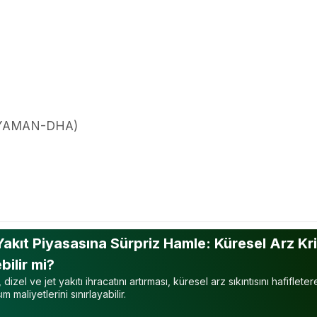
IYAMAN-DHA)
akıt Piyasasına Sürpriz Hamle: Küresel Arz Kri
bilir mi?
 dizel ve jet yakıtı ihracatını artırması, küresel arz sıkıntısını hafifleter
m maliyetlerini sınırlayabilir.