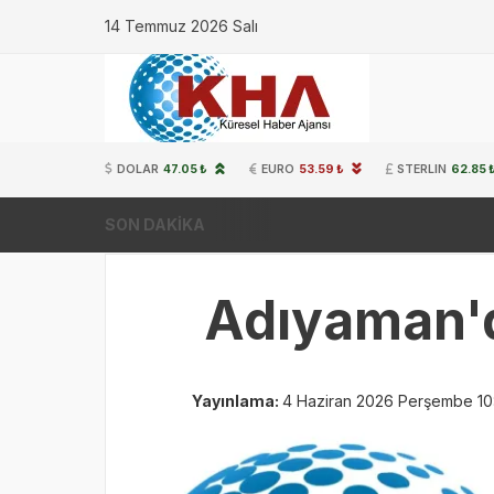
14 Temmuz 2026 Salı
DOLAR
47.05 ₺
EURO
53.59 ₺
STERLIN
62.85 
SON DAKİKA
Adıyaman'da
Yayınlama:
4 Haziran 2026 Perşembe 10