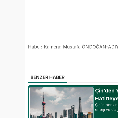
Haber: Kamera: Mustafa ÖNDOĞAN-AD
BENZER HABER
Çin’den Y
Hafifleye
Çin’in benzin,
enerji ve ulaşı