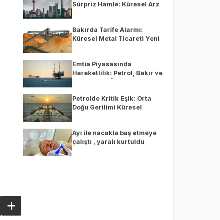
Sürpriz Hamle: Küresel Arz
Krizi Hafifleyebilir mi?
Bakırda Tarife Alarmı:
Küresel Metal Ticareti Yeni
Bir Döneme mi Giriyor?
Emtia Piyasasında
Hareketlilik: Petrol, Bakır ve
Alüminyum Öne Çıkıyor
Petrolde Kritik Eşik: Orta
Doğu Gerilimi Küresel
Piyasaları Alarm Durumuna
Geçirdi
Ayı ile nacakla baş etmeye
çalıştı , yaralı kurtuldu