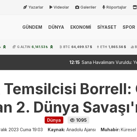
Yazarlar
Videolar
Galeriler
Röportajlar
GÜNDEM
DÜNYA
EKONOMİ
SİYASET
SPOR
₺
G.ALTIN
6,141.53 ₺
BTC
64,499.57 $
ETH
1,865.56 $
B
12:15
Sana Havalimanı Vuruldu: Yemen’de Savaş Yenid
Temsilcisi Borrell:
 2. Dünya Savaşı'
Dünya
1095
ralık 2023 Cuma 19:03
Kaynak:
Anadolu Ajansı
Muhabir:
Küresel