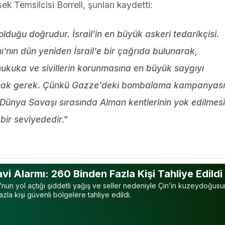
sek Temsilcisi Borrell, şunları kaydetti:
olduğu doğrudur. İsrail'in en büyük askeri tedarikçisi.
ı'nın dün yeniden İsrail'e bir çağrıda bulunarak,
hukuka ve sivillerin korunmasına en büyük saygıyı
ımak gerek. Çünkü Gazze'deki bombalama kampanyası 
Dünya Savaşı sırasında Alman kentlerinin yok edilmesi
bir seviyededir."
vi Alarmı: 260 Binden Fazla Kişi Tahliye Edildi
nun yol açtığı şiddetli yağış ve seller nedeniyle Çin’in kuzeydoğus
zla kişi güvenli bölgelere tahliye edildi.