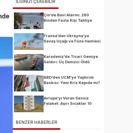
İLGİNİZİ ÇEKEBİLİR
nde
Çin’de Bavi Alarmı: 260
Binden Fazla Kişi Tahliye
Edildi
Fransa’dan Ukrayna’ya
Savaş Uçağı ve Füze Hamlesi
Başlıyor
Karadeniz’de Ticari Gemiye
Saldırı: Üç Denizci Öldü
ABD’den UCM’ye Yaptırım
Baskısı: Yeni Kriz Kapıda mı?
Avrupa’yı Vuran Sessiz
Felaket: Aşırı Sıcaklar 10
Binden Fazla Ek Ölüme Yol
Açtı
BENZER HABERLER