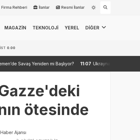
Firma Rehberi
İlanlar
Resmi İlanlar
MAGAZİN
TEKNOLOJİ
YEREL
DİĞER
İST
0.00
en mi Başlıyor?
11:07
Ukrayna’da Savaş Sürerken Hükûmette Bü
 Gazze'deki
nın ötesinde
 Haber Ajansı