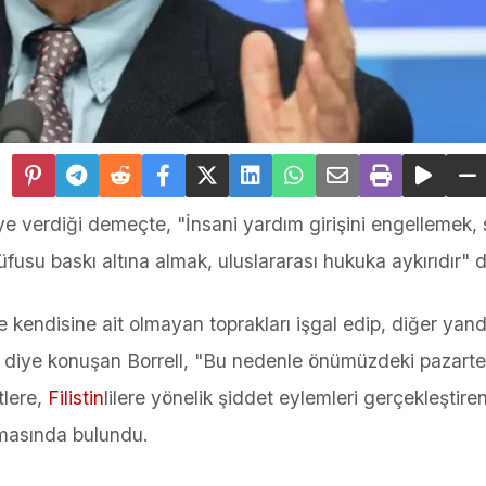
e verdiği demeçte, "İnsani yardım girişini engellemek, 
üfusu baskı altına almak, uluslararası hukuka aykırıdır" d
re kendisine ait olmayan toprakları işgal edip, diğer yan
diye konuşan Borrell, "Bu nedenle önümüzdeki pazarte
tlere,
Filistin
lilere yönelik şiddet eylemleri gerçekleştire
amasında bulundu.