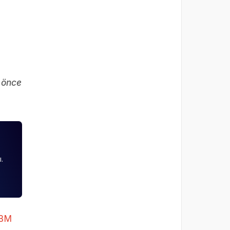
 önce
.
BM