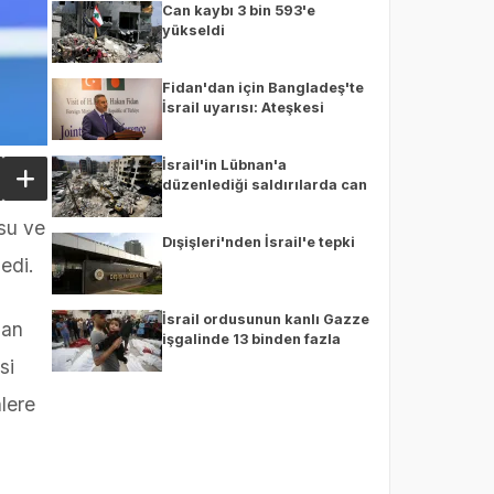
Can kaybı 3 bin 593'e
yükseldi
Fidan'dan için Bangladeş'te
İsrail uyarısı: Ateşkesi
sabote etme girişimlerine
engel olunması şarttır.
İsrail'in Lübnan'a
düzenlediği saldırılarda can
kaybı 3 bin 526'ya yükseldi.
su ve
Dışişleri'nden İsrail'e tepki
edi.
İsrail ordusunun kanlı Gazze
dan
işgalinde 13 binden fazla
Filistinli yaşamını yitirdi
si
nlere