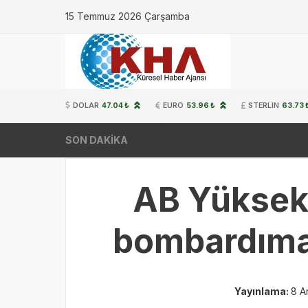
15 Temmuz 2026 Çarşamba
DOLAR
47.04 ₺
EURO
53.96 ₺
STERLIN
63.73 
SON DAKİKA
AB Yüksek 
bombardıman
Yayınlama:
8 A