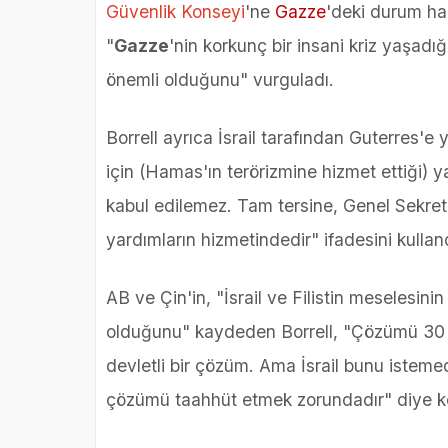
Güvenlik Konseyi
'ne
Gazze
'deki durum ha
"
Gazze
'nin korkunç bir insani kriz yaşadı
önemli olduğunu" vurguladı.
Borrell ayrıca İsrail tarafından Guterres'e
için (Hamas'ın terörizmine hizmet ettiği) ya
kabul edilemez. Tam tersine, Genel Sekret
yardımların hizmetindedir" ifadesini kulland
AB ve Çin'in, "İsrail ve Filistin meselesi
olduğunu" kaydeden Borrell, "Çözümü 30 yıldı
devletli bir çözüm. Ama İsrail bunu istemed
çözümü taahhüt etmek zorundadır" diye 