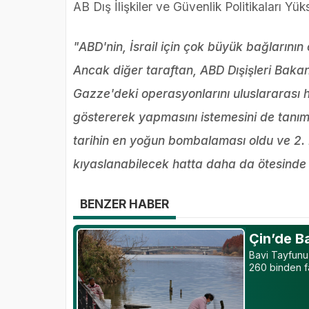
AB Dış İlişkiler ve Güvenlik Politikaları Yük
"ABD'nin, İsrail için çok büyük bağlarının 
Ancak diğer taraftan, ABD Dışişleri Bakan
Gazze'deki operasyonlarını uluslararası 
göstererek yapmasını istemesini de tan
tarihin en yoğun bombalaması oldu ve 2. 
kıyaslanabilecek hatta daha da ötesinde 
BENZER HABER
Çin’de Ba
Bavi Tayfunu’
260 binden fa