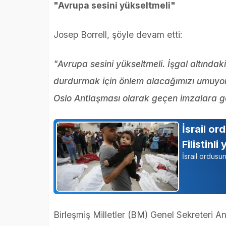
"Avrupa sesini yükseltmeli"
Josep Borrell, şöyle devam etti:
"Avrupa sesini yükseltmeli. İşgal altındaki
durdurmak için önlem alacağımızı umuyoru
Oslo Antlaşması olarak geçen imzalara göre
İsrail or
Filistinli
İsrail ordusu
Birleşmiş Milletler (BM) Genel Sekreteri A