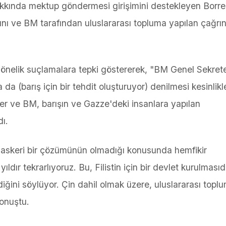
kkında mektup göndermesi girişimini destekleyen Borrel
ğını ve BM tarafından uluslararası topluma yapılan çağrın
 yönelik suçlamalara tepki göstererek, "BM Genel Sekrete
 da (barış için bir tehdit oluşturuyor) denilmesi kesinlikl
er ve BM, barışın ve Gazze'deki insanlara yapılan
ı.
nin askeri bir çözümünün olmadığı konusunda hemfikir
r tekrarlıyoruz. Bu, Filistin için bir devlet kurulmasıdır
iğini söylüyor. Çin dahil olmak üzere, uluslararası toplu
konuştu.