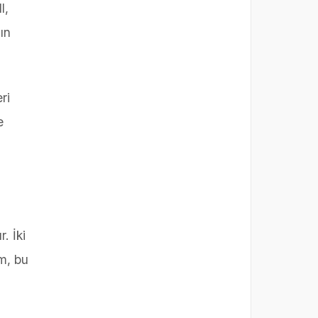
l,
ın
ri
e
. İki
m, bu