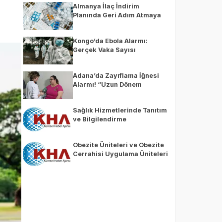
Almanya İlaç İndirim
Planında Geri Adım Atmaya
Hazırlanıyor
Kongo’da Ebola Alarmı:
Gerçek Vaka Sayısı
Bilinmiyor
Adana’da Zayıflama İğnesi
Alarmı! “Uzun Dönem
Etkilerini Bilmiyoruz
Sağlık Hizmetlerinde Tanıtım
ve Bilgilendirme
Yönetmeliği, Resmi
Gazete’de
Obezite Üniteleri ve Obezite
Cerrahisi Uygulama Üniteleri
Hakkında Yönetmelik, Resmi
Gazete’de