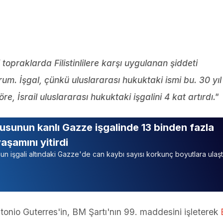
 topraklarda Filistinlilere karşı uygulanan şiddeti
m. İşgal, çünkü uluslararası hukuktaki ismi bu. 30 yıl
, İsrail uluslararası hukuktaki işgalini 4 kat artırdı."
dusunun kanlı Gazze işgalinde 13 binden fazla
 yaşamını yitirdi
nun işgali altındaki Gazze'de can kaybı sayısı korkunç boyutlara ulaştı
ntonio Guterres'in, BM Şartı'nın 99. maddesini işleterek