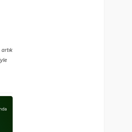
artık
yle
unda