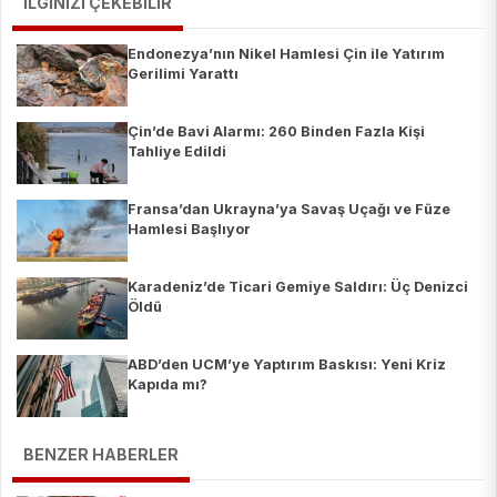
İLGİNİZİ ÇEKEBİLİR
Endonezya’nın Nikel Hamlesi Çin ile Yatırım
Gerilimi Yarattı
Çin’de Bavi Alarmı: 260 Binden Fazla Kişi
Tahliye Edildi
Fransa’dan Ukrayna’ya Savaş Uçağı ve Füze
Hamlesi Başlıyor
Karadeniz’de Ticari Gemiye Saldırı: Üç Denizci
Öldü
ABD’den UCM’ye Yaptırım Baskısı: Yeni Kriz
Kapıda mı?
BENZER HABERLER