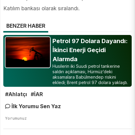
Katılım bankası olarak sıralandı.
BENZER HABER
Petrol 97 Dolara Dayandı:
İkinci Enerji Geçidi
Alarmda
Husilerin iki Suudi petrol tankerine
saldırı açıklaması, Hürmüz’deki
aksamalara Babülmendep riskini
ekledi; Brent petrol 97 dolara yaklaştı.
#Ahlatçı
#İAR
İlk Yorumu Sen Yaz