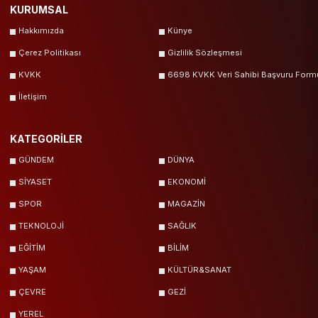
KURUMSAL
Hakkımızda
Künye
Çerez Politikası
Gizlilik Sözleşmesi
KVKK
6698 KVKK Veri Sahibi Başvuru Form
İletişim
KATEGORİLER
GÜNDEM
DÜNYA
SİYASET
EKONOMİ
SPOR
MAGAZİN
TEKNOLOJİ
SAĞLIK
EĞİTİM
BİLİM
YAŞAM
KÜLTÜR&SANAT
ÇEVRE
GEZİ
YEREL