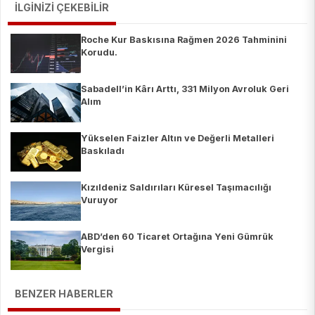
İLGİNİZİ ÇEKEBİLİR
Roche Kur Baskısına Rağmen 2026 Tahminini
Korudu.
Sabadell’in Kârı Arttı, 331 Milyon Avroluk Geri
Alım
Yükselen Faizler Altın ve Değerli Metalleri
Baskıladı
Kızıldeniz Saldırıları Küresel Taşımacılığı
Vuruyor
ABD’den 60 Ticaret Ortağına Yeni Gümrük
Vergisi
BENZER HABERLER