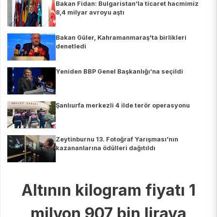
Bakan Fidan: Bulgaristan’la ticaret hacmimiz
8,4 milyar avroyu aştı
Bakan Güler, Kahramanmaraş'ta birlikleri
denetledi
Yeniden BBP Genel Başkanlığı’na seçildi
Şanlıurfa merkezli 4 ilde terör operasyonu
Zeytinburnu 13. Fotoğraf Yarışması’nın
kazananlarına ödülleri dağıtıldı
Altının kilogram fiyatı 1
milyon 907 bin liraya