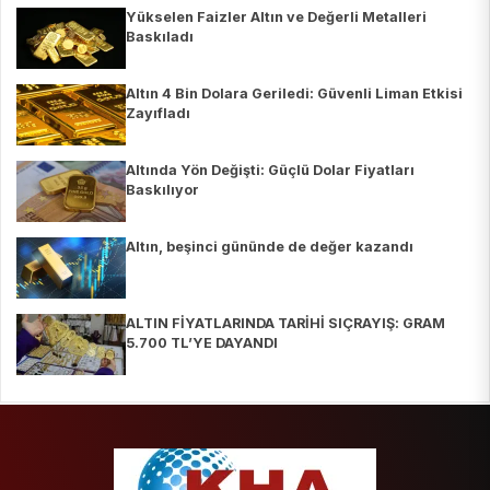
Yükselen Faizler Altın ve Değerli Metalleri
Baskıladı
Altın 4 Bin Dolara Geriledi: Güvenli Liman Etkisi
Zayıfladı
Altında Yön Değişti: Güçlü Dolar Fiyatları
Baskılıyor
Altın, beşinci gününde de değer kazandı
ALTIN FİYATLARINDA TARİHİ SIÇRAYIŞ: GRAM
5.700 TL’YE DAYANDI